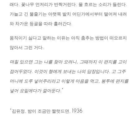
래다
.
꽃나무
언저리가
반짝거린다
.
물
흐르는
소리가
들린다
.
가늘고
긴
물줄기는
아랫목
발치
어딘가에서부터
떨어져
내려
와
차가운
등골을
따라
흘러간다
.
움직이기
싫다고
말하는
이유는
아직
춤추는
방법이
떠오르지
않아서
그런
거다
.
며칠
있으면
그는
나를
찾아
오려니
,
그때까지
이
편지를
고이
접어두었다
.
이것이
형에게
보내는
나의
답장입니다
.
고
그주
머니에
도루
넣어주리라고
이렇게
마음을
먹고
,
봉투에
편지를
넣어
요밑에다가
깔아둔다
.
*
*
김유정
,
밤이
조금만
짤럿드면
, 1936