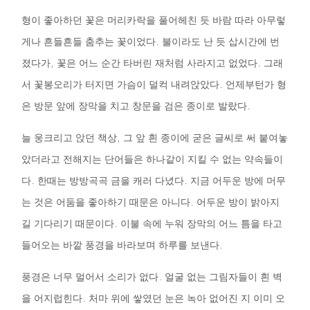
형이
좋아하던
꽃은
머리카락을
풀어헤친
듯
바람
따라
아무렇
게나
흔들흔들
춤추는
꽃이었다
.
불이라도
난
듯
삽시간에
번
졌다가
,
꽃은
어느
순간
타버린
재처럼
사라지고
없었다
.
그래
서
꽃봉오리가
터지면
가슴이
덜컥
내려앉았다
.
언제부턴가
형
은
방문
앞에
장막을
치고
창문을
검은
종이로
발랐다
.
늘
웅크리고
앉던
책상
,
그
앞
흰
종이에
굳은
글씨로
써
붙여놓
았더라고
전해지는
단어들은
하나같이
지킬
수
없는
약속들이
다
.
한때는
방방곡곡
금을
캐러
다녔다
.
지금
어두운
방에
머무
는
것은
어둠을
좋아하기
때문은
아니다
.
어두운
방이
밝아지
길
기다리기
때문이다
.
이불
속에
누워
장막의
어느
틈을
타고
들어오는
바깥
풍경을
바라보며
하루를
보낸다
.
풍경은
너무
멀어서
소리가
없다
.
얼굴
없는
그림자들이
흰
벽
을
어지럽힌다
.
처마
위에
쌓였던
눈은
녹아
없어진
지
이미
오