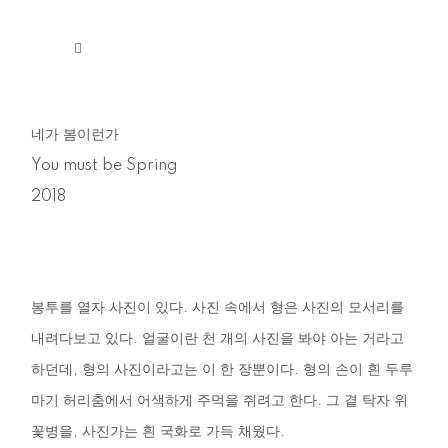
네가 봄이런가
You must be Spring
2018
봉투를
열자
사진이
있다
.
사진
속에서
형은
사진의
모서리를
내려다보고
있다
.
얼굴이란
천
개의
사진을
봐야
아는
거라고
하던데
,
형의
사진이라고는
이
한
장뿐이다
.
형의
손이
흰
두루
마기
허리춤에서
어색하게
주먹을
쥐려고
한다
.
그
곁
탁자
위
꽃병을
,
사진가는
흰
국화로
가득
채웠다
.