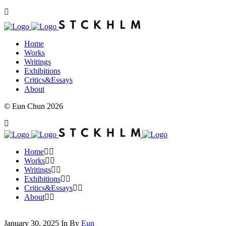
Home
Works
Writings
Exhibitions
Critics&Essays
About
© Eun Chun 2026
Home
Works
Writings
Exhibitions
Critics&Essays
About
January 30, 2025
In
By
Eun